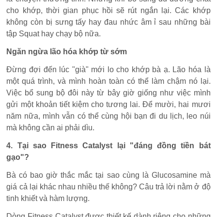
cho khớp, thời gian phục hồi sẽ rút ngắn lại. Các khớp
không còn bị sưng tấy hay đau nhức âm ỉ sau những bài
tập Squat hay chạy bộ nữa.
Ngăn ngừa lão hóa khớp từ sớm
Đừng đợi đến lúc "già" mới lo cho khớp bà ạ. Lão hóa là
một quá trình, và mình hoàn toàn có thể làm chậm nó lại.
Việc bổ sung bộ đôi này từ bây giờ giống như việc mình
gửi một khoản tiết kiệm cho tương lai. Để mười, hai mươi
năm nữa, mình vẫn có thể cùng hội bạn đi du lịch, leo núi
mà không cần ai phải dìu.
4. Tại sao Fitness Catalyst lại "đáng đồng tiền bát
gạo"?
Bà có bao giờ thắc mắc tại sao cùng là Glucosamine mà
giá cả lại khác nhau nhiều thế không? Câu trả lời nằm ở độ
tinh khiết và hàm lượng.
Dòng Fitness Catalyst được thiết kế dành riêng cho những