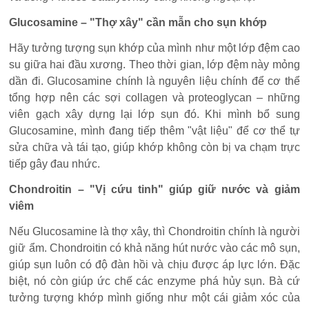
Glucosamine – "Thợ xây" cần mẫn cho sụn khớp
Hãy tưởng tượng sụn khớp của mình như một lớp đệm cao
su giữa hai đầu xương. Theo thời gian, lớp đệm này mỏng
dần đi. Glucosamine chính là nguyên liệu chính để cơ thể
tổng hợp nên các sợi collagen và proteoglycan – những
viên gạch xây dựng lại lớp sụn đó. Khi mình bổ sung
Glucosamine, mình đang tiếp thêm "vật liệu" để cơ thể tự
sửa chữa và tái tạo, giúp khớp không còn bị va chạm trực
tiếp gây đau nhức.
Chondroitin – "Vị cứu tinh" giúp giữ nước và giảm
viêm
Nếu Glucosamine là thợ xây, thì Chondroitin chính là người
giữ ẩm. Chondroitin có khả năng hút nước vào các mô sụn,
giúp sụn luôn có độ đàn hồi và chịu được áp lực lớn. Đặc
biệt, nó còn giúp ức chế các enzyme phá hủy sụn. Bà cứ
tưởng tượng khớp mình giống như một cái giảm xóc của