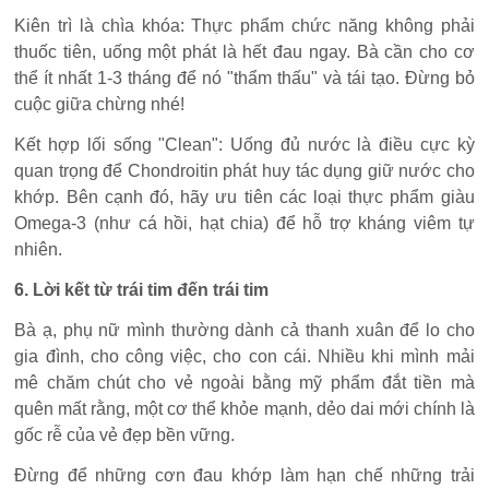
Kiên trì là chìa khóa: Thực phẩm chức năng không phải
thuốc tiên, uống một phát là hết đau ngay. Bà cần cho cơ
thể ít nhất 1-3 tháng để nó "thẩm thấu" và tái tạo. Đừng bỏ
cuộc giữa chừng nhé!
Kết hợp lối sống "Clean": Uống đủ nước là điều cực kỳ
quan trọng để Chondroitin phát huy tác dụng giữ nước cho
khớp. Bên cạnh đó, hãy ưu tiên các loại thực phẩm giàu
Omega-3 (như cá hồi, hạt chia) để hỗ trợ kháng viêm tự
nhiên.
6. Lời kết từ trái tim đến trái tim
Bà ạ, phụ nữ mình thường dành cả thanh xuân để lo cho
gia đình, cho công việc, cho con cái. Nhiều khi mình mải
mê chăm chút cho vẻ ngoài bằng mỹ phẩm đắt tiền mà
quên mất rằng, một cơ thể khỏe mạnh, dẻo dai mới chính là
gốc rễ của vẻ đẹp bền vững.
Đừng để những cơn đau khớp làm hạn chế những trải