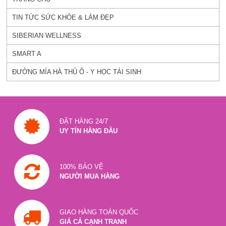
TIN TỨC SỨC KHỎE & LÀM ĐẸP
SIBERIAN WELLNESS
SMART A
ĐƯỜNG MÍA HÀ THỦ Ô - Y HỌC TÁI SINH
ĐẶT HÀNG 24/7
UY TÍN HÀNG ĐẦU
100% BẢO VỆ
NGƯỜI MUA HÀNG
GIAO HÀNG TOÀN QUỐC
GIÁ CẢ CẠNH TRANH