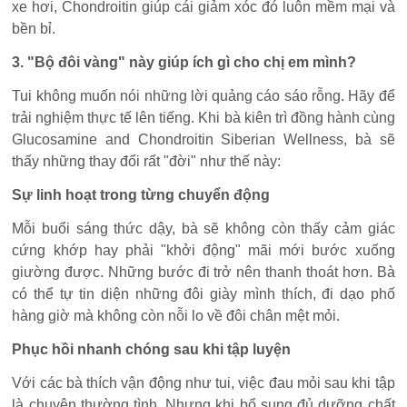
xe hơi, Chondroitin giúp cái giảm xóc đó luôn mềm mại và
bền bỉ.
3. "Bộ đôi vàng" này giúp ích gì cho chị em mình?
Tui không muốn nói những lời quảng cáo sáo rỗng. Hãy để
trải nghiệm thực tế lên tiếng. Khi bà kiên trì đồng hành cùng
Glucosamine and Chondroitin Siberian Wellness, bà sẽ
thấy những thay đổi rất "đời" như thế này:
Sự linh hoạt trong từng chuyển động
Mỗi buổi sáng thức dậy, bà sẽ không còn thấy cảm giác
cứng khớp hay phải "khởi động" mãi mới bước xuống
giường được. Những bước đi trở nên thanh thoát hơn. Bà
có thể tự tin diện những đôi giày mình thích, đi dạo phố
hàng giờ mà không còn nỗi lo về đôi chân mệt mỏi.
Phục hồi nhanh chóng sau khi tập luyện
Với các bà thích vận động như tui, việc đau mỏi sau khi tập
là chuyện thường tình. Nhưng khi bổ sung đủ dưỡng chất