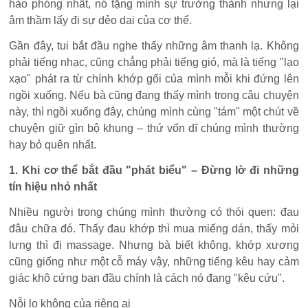
hào phóng nhất, nó tặng mình sự trưởng thành nhưng lại
âm thầm lấy đi sự dẻo dai của cơ thể.
Gần đây, tui bắt đầu nghe thấy những âm thanh lạ. Không
phải tiếng nhạc, cũng chẳng phải tiếng gió, mà là tiếng "lạo
xạo" phát ra từ chính khớp gối của mình mỗi khi đứng lên
ngồi xuống. Nếu bà cũng đang thấy mình trong câu chuyện
này, thì ngồi xuống đây, chúng mình cùng "tám" một chút về
chuyện giữ gìn bộ khung – thứ vốn dĩ chúng mình thường
hay bỏ quên nhất.
1. Khi cơ thể bắt đầu "phát biểu" – Đừng lờ đi những
tín hiệu nhỏ nhất
Nhiều người trong chúng mình thường có thói quen: đau
đâu chữa đó. Thấy đau khớp thì mua miếng dán, thấy mỏi
lưng thì đi massage. Nhưng bà biết không, khớp xương
cũng giống như một cỗ máy vậy, những tiếng kêu hay cảm
giác khô cứng ban đầu chính là cách nó đang "kêu cứu".
Nỗi lo không của riêng ai