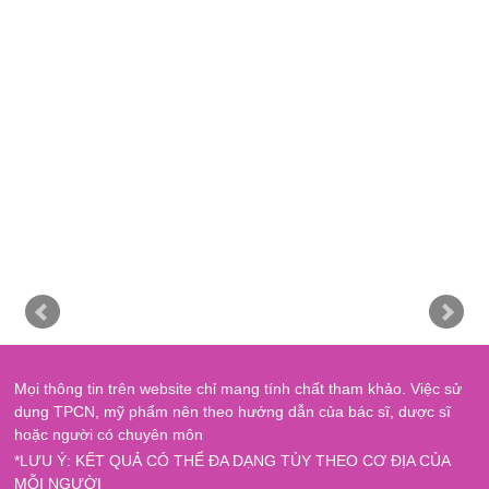
Mọi thông tin trên website chỉ mang tính chất tham khảo. Việc sử
dụng TPCN, mỹ phẩm nên theo hướng dẫn của bác sĩ, dược sĩ
hoặc người có chuyên môn
*LƯU Ý: KẾT QUẢ CÓ THỂ ĐA DẠNG TÙY THEO CƠ ĐỊA CỦA
MỖI NGƯỜI