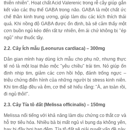
thiên nhiên". Hoạt chất Acid Valerenic trong rễ cây giúp gắn
kết vào các thụ thể GABA trong não. GABA là một chất ức
chế thần kinh trung ương, giúp làm dịu các kích thích thái
quá. Khi nồng độ GABA được ổn định, bà sẽ cảm thấy một
cơn buồn ngủ kéo đến rất tự nhiên, êm ái chứ không bị "ép
ngủ" như thuốc tây.
2.2. Cây Ích mẫu (Leonurus cardiaca) – 300mg
Dân gian mình hay dùng ích mẫu cho phụ nữ, nhưng thực
tế nó là một loại thảo mộc "yêu chiều" trái tim. Nó giúp ổn
định nhịp tim, giảm các cơn hồi hộp, đánh trống ngực –
triệu chứng điển hình của những người bị stress kinh niên.
Khi tim đập đều và êm, cơ thể sẽ hiểu rằng: "À, an toàn rồi,
đi ngủ thôi!".
2.3. Cây Tía tô đất (Melissa officinalis) – 150mg
Melissa nổi tiếng với khả năng làm dịu chứng co thắt cơ và
hỗ trợ tiêu hóa. Nhiều bà bị mất ngủ vì bụng dạ không yên,
hay bị đầy hơi ban đêm. Tía tô đất sẽ giải quyết vấn đề này,