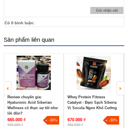
Có
0
bình luận:
Sản phẩm liên quan
Review chuyên gia:
Whey Protein Fitness
Hyaluronic Acid Siberian
Catalyst - Đạm Sạch Siberia
Wellness có thực sự tốt như
Vị Socola Ngon Khó Cưỡng
lời đồn?
665.000 ₫
670.000 ₫
-30%
-30%
945.000 ₫
960.000 ₫