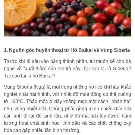
1. Nguồn gốc huyền thoại từ Hồ Baikal và Vùng Siberia
Trước khi đi sâu vào bảng thành phần, tui muốn kể cho bà
nghe về "xuất thân" của em trà này. Tại sao lại là Siberia?
Tại sao lại là hồ Baikal?
Vùng Siberia (Nga) là một trong những nơi có khí hậu khắc
nghiệt nhất hành tinh, với nhiệt độ mùa đông có thể xuống
tới -60°C. Thảo mộc ở đây không mọc một cách "nhàn hạ"
như vùng nhiệt đới. Chúng phải gồng mình chiến đấu với
cái lạnh tê tái để sinh tồn, nhờ đó mà tích lũy được hàm
lượng hoạt chất sinh học, tinh dầu và các chất chống oxy
hóa cao gấp nhiều lần bình thường.