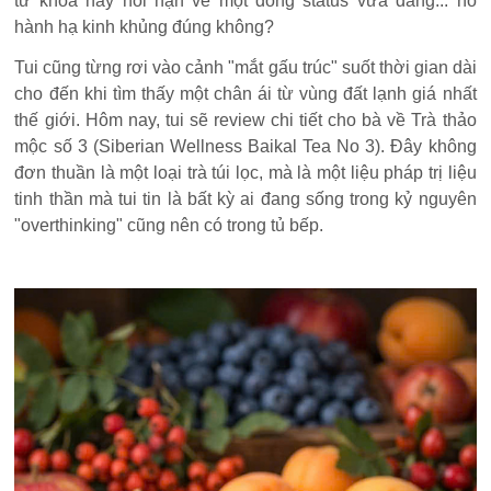
từ khóa hay hối hận về một dòng status vừa đăng... nó
hành hạ kinh khủng đúng không?
Tui cũng từng rơi vào cảnh "mắt gấu trúc" suốt thời gian dài
cho đến khi tìm thấy một chân ái từ vùng đất lạnh giá nhất
thế giới. Hôm nay, tui sẽ review chi tiết cho bà về Trà thảo
mộc số 3 (Siberian Wellness Baikal Tea No 3). Đây không
đơn thuần là một loại trà túi lọc, mà là một liệu pháp trị liệu
tinh thần mà tui tin là bất kỳ ai đang sống trong kỷ nguyên
"overthinking" cũng nên có trong tủ bếp.