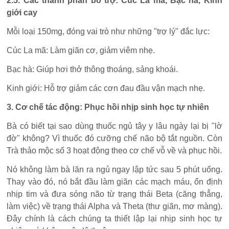
2.5. Các thành phần bổ trợ: Cúc La mã, Bạc hà, Kinh
giới cay
Mỗi loại 150mg, đóng vai trò như những "trợ lý" đắc lực:
Cúc La mã: Làm giãn cơ, giảm viêm nhẹ.
Bạc hà: Giúp hơi thở thông thoáng, sảng khoái.
Kinh giới: Hỗ trợ giảm các cơn đau đầu vận mạch nhẹ.
3. Cơ chế tác động: Phục hồi nhịp sinh học tự nhiên
Bà có biết tại sao dùng thuốc ngủ tây y lâu ngày lại bị "lờ
đờ" không? Vì thuốc đó cưỡng chế não bộ tắt nguồn. Còn
Trà thảo mộc số 3 hoạt động theo cơ chế vỗ về và phục hồi.
Nó không làm bà lăn ra ngủ ngay lập tức sau 5 phút uống.
Thay vào đó, nó bắt đầu làm giãn các mạch máu, ổn định
nhịp tim và đưa sóng não từ trạng thái Beta (căng thẳng,
làm việc) về trạng thái Alpha và Theta (thư giãn, mơ màng).
Đây chính là cách chúng ta thiết lập lại nhịp sinh học tự