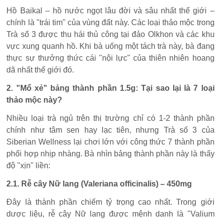
Hồ Baikal – hồ nước ngọt lâu đời và sâu nhất thế giới –
chính là "trái tim" của vùng đất này. Các loại thảo mộc trong
Trà số 3 được thu hái thủ công tại đảo Olkhon và các khu
vực xung quanh hồ. Khi bà uống một tách trà này, bà đang
thực sự thưởng thức cái "nội lực" của thiên nhiên hoang
dã nhất thế giới đó.
2. "Mổ xẻ" bảng thành phần 1.5g: Tại sao lại là 7 loại
thảo mộc này?
Nhiều loại trà ngủ trên thị trường chỉ có 1-2 thành phần
chính như tâm sen hay lạc tiên, nhưng Trà số 3 của
Siberian Wellness lại chơi lớn với công thức 7 thành phần
phối hợp nhịp nhàng. Bà nhìn bảng thành phần này là thấy
độ "xịn" liền:
2.1. Rễ cây Nữ lang (Valeriana officinalis) – 450mg
Đây là thành phần chiếm tỷ trọng cao nhất. Trong giới
dược liệu, rễ cây Nữ lang được mệnh danh là "Valium