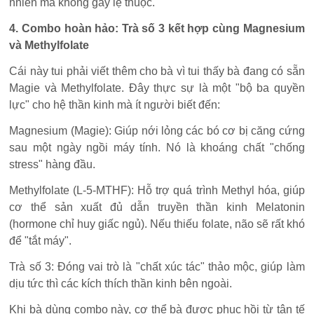
nhiên mà không gây lệ thuộc.
4. Combo hoàn hảo: Trà số 3 kết hợp cùng Magnesium
và Methylfolate
Cái này tui phải viết thêm cho bà vì tui thấy bà đang có sẵn
Magie và Methylfolate. Đây thực sự là một "bộ ba quyền
lực" cho hệ thần kinh mà ít người biết đến:
Magnesium (Magie): Giúp nới lỏng các bó cơ bị căng cứng
sau một ngày ngồi máy tính. Nó là khoáng chất "chống
stress" hàng đầu.
Methylfolate (L-5-MTHF): Hỗ trợ quá trình Methyl hóa, giúp
cơ thể sản xuất đủ dẫn truyền thần kinh Melatonin
(hormone chỉ huy giấc ngủ). Nếu thiếu folate, não sẽ rất khó
để "tắt máy".
Trà số 3: Đóng vai trò là "chất xúc tác" thảo mộc, giúp làm
dịu tức thì các kích thích thần kinh bên ngoài.
Khi bà dùng combo này, cơ thể bà được phục hồi từ tận tế