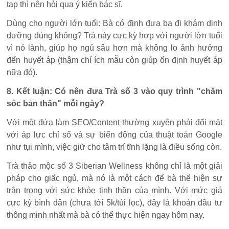
tạp thì nên hỏi qua ý kiến bác sĩ.
Dùng cho người lớn tuổi: Bà có định đưa ba đi khám dinh
dưỡng đúng không? Trà này cực kỳ hợp với người lớn tuổi
vì nó lành, giúp họ ngủ sâu hơn mà không lo ảnh hưởng
đến huyết áp (thậm chí ích mẫu còn giúp ổn định huyết áp
nữa đó).
8. Kết luận: Có nên đưa Trà số 3 vào quy trình "chăm
sóc bản thân" mỗi ngày?
Với một đứa làm SEO/Content thường xuyên phải đối mặt
với áp lực chỉ số và sự biến động của thuật toán Google
như tụi mình, việc giữ cho tâm trí tĩnh lặng là điều sống còn.
Trà thảo mộc số 3 Siberian Wellness không chỉ là một giải
pháp cho giấc ngủ, mà nó là một cách để bà thể hiện sự
trân trọng với sức khỏe tinh thần của mình. Với mức giá
cực kỳ bình dân (chưa tới 5k/túi lọc), đây là khoản đầu tư
thông minh nhất mà bà có thể thực hiện ngay hôm nay.