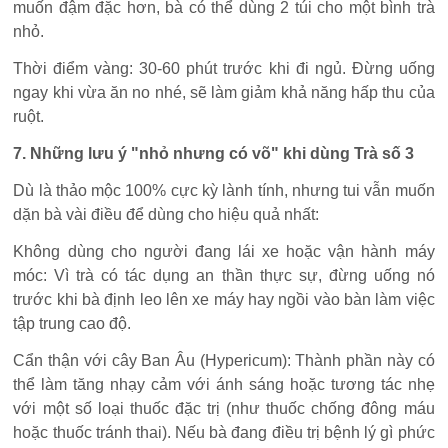
muốn đậm đặc hơn, bà có thể dùng 2 túi cho một bình trà
nhỏ.
Thời điểm vàng: 30-60 phút trước khi đi ngủ. Đừng uống
ngay khi vừa ăn no nhé, sẽ làm giảm khả năng hấp thu của
ruột.
7. Những lưu ý "nhỏ nhưng có võ" khi dùng Trà số 3
Dù là thảo mộc 100% cực kỳ lành tính, nhưng tui vẫn muốn
dặn bà vài điều để dùng cho hiệu quả nhất:
Không dùng cho người đang lái xe hoặc vận hành máy
móc: Vì trà có tác dụng an thần thực sự, đừng uống nó
trước khi bà định leo lên xe máy hay ngồi vào bàn làm việc
tập trung cao độ.
Cẩn thận với cây Ban Âu (Hypericum): Thành phần này có
thể làm tăng nhạy cảm với ánh sáng hoặc tương tác nhẹ
với một số loại thuốc đặc trị (như thuốc chống đông máu
hoặc thuốc tránh thai). Nếu bà đang điều trị bệnh lý gì phức