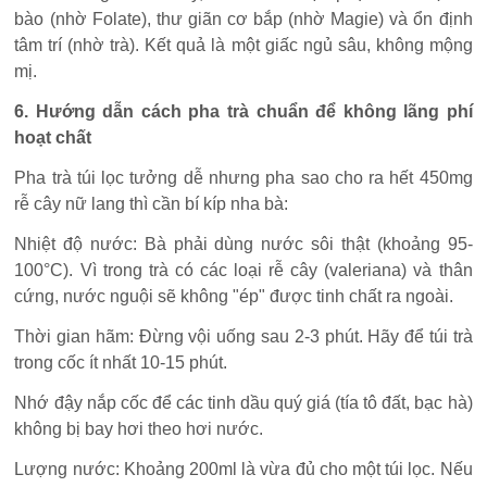
bào (nhờ Folate), thư giãn cơ bắp (nhờ Magie) và ổn định
tâm trí (nhờ trà). Kết quả là một giấc ngủ sâu, không mộng
mị.
6. Hướng dẫn cách pha trà chuẩn để không lãng phí
hoạt chất
Pha trà túi lọc tưởng dễ nhưng pha sao cho ra hết 450mg
rễ cây nữ lang thì cần bí kíp nha bà:
Nhiệt độ nước: Bà phải dùng nước sôi thật (khoảng 95-
100°C). Vì trong trà có các loại rễ cây (valeriana) và thân
cứng, nước nguội sẽ không "ép" được tinh chất ra ngoài.
Thời gian hãm: Đừng vội uống sau 2-3 phút. Hãy để túi trà
trong cốc ít nhất 10-15 phút.
Nhớ đậy nắp cốc để các tinh dầu quý giá (tía tô đất, bạc hà)
không bị bay hơi theo hơi nước.
Lượng nước: Khoảng 200ml là vừa đủ cho một túi lọc. Nếu